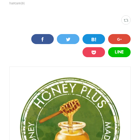
haircare
(
9
)