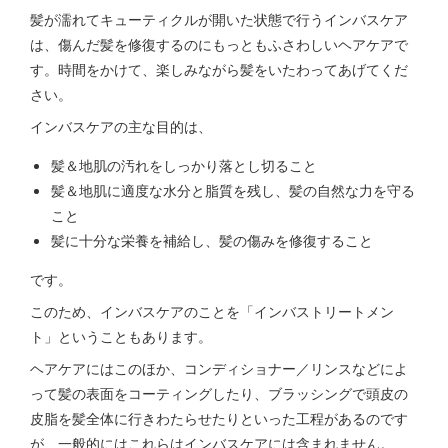
髪が濡れてキューティクルが開いた状態で行うインバスケア
は、傷んだ髪を修復するのにもっともふさわしいヘアケアで
す。時間をかけて、楽しみながら髪をいたわってあげてくだ
さい。
インバスケアの主な目的は、
髪＆地肌の汚れをしっかり落とし切ること
髪＆地肌に適度な水分と脂質を残し、髪の自然な力を守る
こと
髪に十分な栄養を補給し、髪の傷みを修復すること
です。
このため、インバスケアのことを「インバストリートメン
ト」ということもあります。
ヘアケアにはこのほか、コンディショナー／リンスなどによ
って髪の表面をコーティングしたり、ブラッシングで頭皮の
皮脂を髪全体に行きわたらせたりといった工程があるのです
が、一般的にはこれらはインバスケアには含まれません。