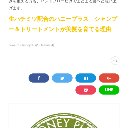
みを抱える方も、ハンドブローだけでまとまる髪へと洗い上
げます。
生ハチミツ配合のハニープラス シャンプ
ー＆トリートメントが美髪を育てる理由
news
(
11
)
honeyplus
(
5
)
feature
(
4
)