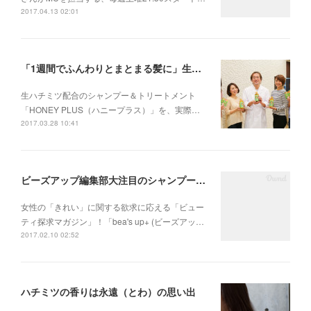
2017.04.13 02:01
「1週間でふんわりとまとまる髪に」生ハチミツ＋αの効果とは ハニープラス体験座談会【後編】
生ハチミツ配合のシャンプー＆トリートメント
「HONEY PLUS（ハニープラス）」を、実際…
2017.03.28 10:41
ビーズアップ編集部大注目のシャンプー＆トリートメント【メディア掲載】
女性の「きれい」に関する欲求に応える「ビュー
ティ探求マガジン」！「bea's up+ (ビーズアッ…
2017.02.10 02:52
ハチミツの香りは永遠（とわ）の思い出