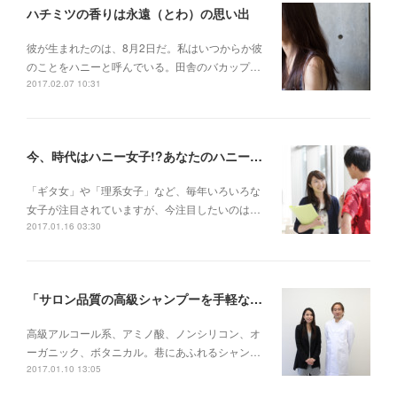
ハチミツの香りは永遠（とわ）の思い出
彼が生まれたのは、8月2日だ。私はいつからか彼
のことをハニーと呼んでいる。田舎のバカップ…
2017.02.07 10:31
今、時代はハニー女子!?あなたのハニー女子度を８つのチェックポイントで診断します
「ギタ女」や「理系女子」など、毎年いろいろな
女子が注目されていますが、今注目したいのは…
2017.01.16 03:30
「サロン品質の高級シャンプーを手軽な価格で」ハニ―プラス誕生に込められたシャンプー博士の想い
高級アルコール系、アミノ酸、ノンシリコン、オ
ーガニック、ボタニカル。巷にあふれるシャン…
2017.01.10 13:05