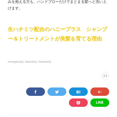
みを抱える方も、ハンドブローだけでまとまる髪へと洗い上
げます。
生ハチミツ配合のハニープラス シャンプ
ー＆トリートメントが美髪を育てる理由
honeyplus
(
5
)
feature
(
4
)
haircare
(
9
)