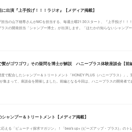
組に出演『上手投げ！！！ラジオ』【メディア掲載】
担当の山下穂尊さんがMCを担当する、毎週土曜21:30スタート、『上手投げ！！
プラスの開発担当「シャンプー博士」が出演します。「ほたかの知らないシャンプー
で髪がゴワゴワ」その疑問を博士が解説 ハニープラス体験座談会【前
度で配合したシャンプー＆トリートメント「HONEY PLUS（ハニープラス）」。
名が集まって、座談会を開催しました。前編となる今回は、ハニープラスの開発者で
のシャンプー＆トリートメント【メディア掲載】
える「ビューティ探求マガジン」！「bea's up+ (ビーズアップ・プラス)」のト