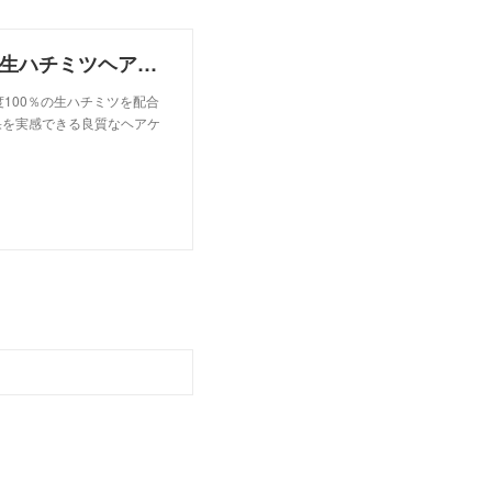
【公式】ハニープラス(HONEY PLUS)通販サイト｜生ハチミツヘアケア
度100％の生ハチミツを配合
果を実感できる良質なヘアケ