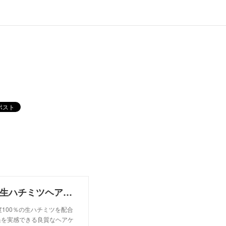
【公式】ハニープラス(HONEY PLUS)通販サイト｜生ハチミツヘアケア
度100％の生ハチミツを配合
果を実感できる良質なヘアケ