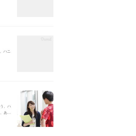
、ハニ
う、ハ
、あ…