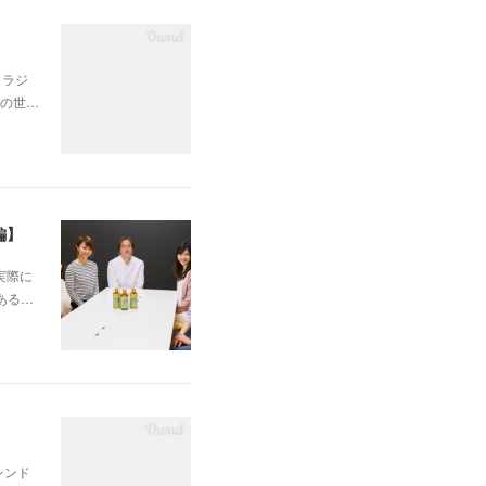
！ラジ
の世…
編】
実際に
ある…
レンド