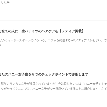
した🐝
む全ての人に、生ハチミツのヘアケアを【メディア掲載】
などのウォータースポーツのノウハウ、コラムを発信するWBメディア「かとすい」で

あなたのハニー女子度を８つのチェックポイントで診断します
、毎年いろいろな女子が注目されていますが、今注目したいのは「ハニー女子」！そ
。なぜかって？ここでは、ハニー女子が今一番輝いている理由をご紹介します。さて